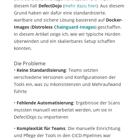
diesem Fall
DefectDojo
(
mehr dazu hier
). Aus diesem
Grund haben wir dafür eine standardisierte,
wartbare und sichere Lösung basierend auf
Docker-
Images
(
Distroless
Chainguard-Images
) geschaffen.
In diesem Artikel zeige ich, wie wir typische Hürden
überwinden und ein skalierbares Setup schaffen
konnten.
Die Probleme
•
Keine Standardisierung
: Teams setzten
verschiedene Versionen und Konfigurationen der
Tools ein, was zu Inkonsistenzen und Mehraufwand
führte
•
Fehlende Automatisierung
: Ergebnisse der Scans
mussten manuell verarbeitet werden, um sie in
DefectDojo zu importieren
•
Komplexität für Teams
: Die manuelle Einrichtung
und Pflege der Tools in den CICD-Pipelines war