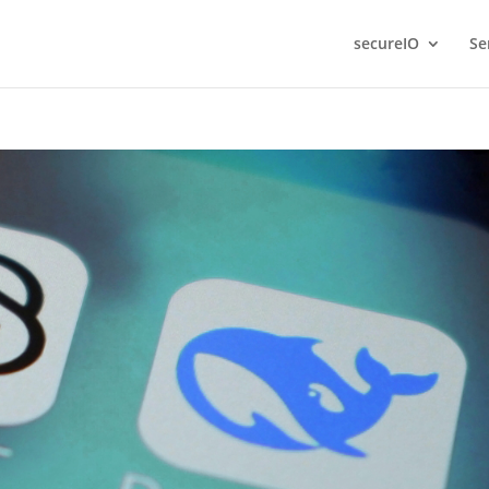
secureIO
Se