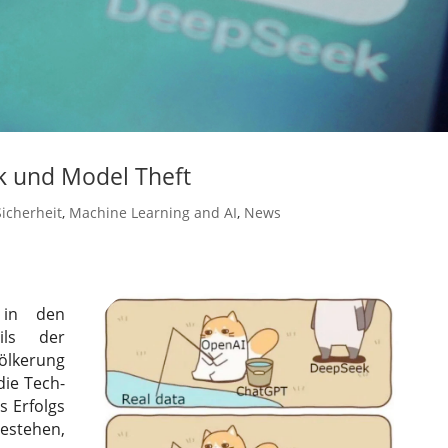
ek und Model Theft
icherheit
,
Machine Learning and AI
,
News
 in den
eils der
lkerung
die Tech-
s Erfolgs
bestehen,