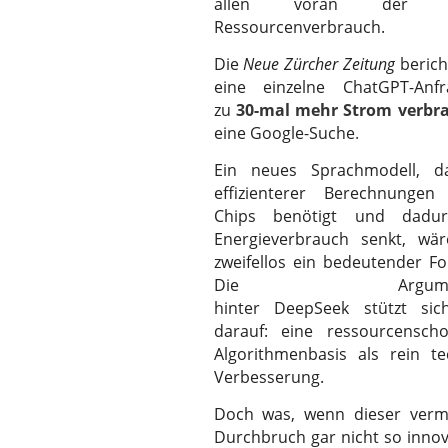
allen voran der e
Ressourcenverbrauch.
Die
Neue Zürcher Zeitung
berich
eine einzelne ChatGPT-Anf
zu
30-mal mehr Strom verbr
eine Google-Suche
.
Ein neues Sprachmodell, d
effizienterer Berechnungen
Chips benötigt und dadu
Energieverbrauch senkt, wä
zweifellos ein bedeutender For
Die Argumenta
hinter
DeepSeek
stützt sic
darauf: eine ressourcensch
Algorithmenbasis als rein te
Verbesserung.
Doch was, wenn dieser verme
Durchbruch gar nicht so innova