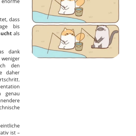
norme
tet, dass
rage bis
aucht
als
as dank
 weniger
rch den
re daher
tschritt.
tion
h genau
onendere
chnische
intliche
tiv ist –