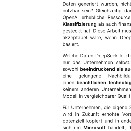
Daten generiert wurden, nicht
nutzbar sein? Gleichzeitig d
OpenAI erhebliche Ressour
Klassifizierung
als auch finanz
gesteckt hat. Diese Arbeit mu
akzeptabel wäre, wenn DeepS
basiert.
Welche Daten DeepSeek letzte
nur das Unternehmen selbst.
sowohl
beeindruckend als a
eine gelungene Nachbild
einen
beachtlichen technolog
keinem anderen Unternehmen 
Modell in vergleichbarer Qualit
Für Unternehmen, die eigene
wird in Zukunft erhöhte Vor
potenziell kopiert und in a
sich um
Microsoft
handelt, d