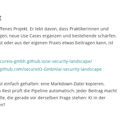
t
ffenes Projekt. Er lebt davon, dass Praktikerinnen und
ingen, neue Use Cases ergänzen und bestehende schärfen.
 oder aus der eigenen Praxis etwas beitragen kann, ist
ecureio-gmbh.github.io/ai-security-landscape/
/github.com/secureIO-GmbH/ai-security-landscape
st einfach gehalten: eine Markdown-Datei kopieren,
n Rest prüft die Pipeline automatisch. Jeder Beitrag macht
alle, die gerade vor derselben Frage stehen: KI in der
en?