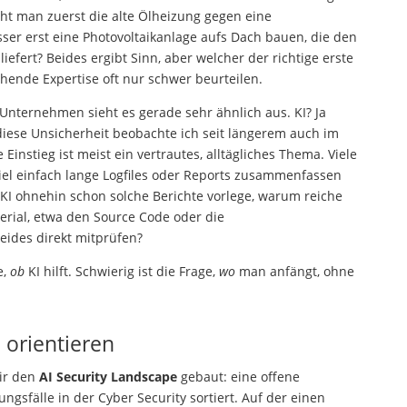
ht man zuerst die alte Ölheizung gegen eine
r erst eine Photovoltaikanlage aufs Dach bauen, die den
fert? Beides ergibt Sinn, aber welcher der richtige erste
echende Expertise oft nur schwer beurteilen.
Unternehmen sieht es gerade sehr ähnlich aus. KI? Ja
iese Unsicherheit beobachte ich seit längerem auch im
Einstieg ist meist ein vertrautes, alltägliches Thema. Viele
piel einfach lange Logfiles oder Reports zusammenfassen
KI ohnehin schon solche Berichte vorlege, warum reiche
erial, etwa den Source Code oder die
eides direkt mitprüfen?
e,
ob
KI hilft. Schwierig ist die Frage,
wo
man anfängt, ohne
 orientieren
ir den
AI Security Landscape
gebaut: eine offene
ngsfälle in der Cyber Security sortiert. Auf der einen