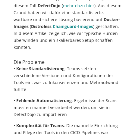
diesem Fall
DefectDojo
(
mehr dazu hier
). Aus diesem
Grund haben wir dafür eine standardisierte,
wartbare und sichere Lösung basierend auf
Docker-
Images
(
Distroless
Chainguard-Images
) geschaffen.
In diesem Artikel zeige ich, wie wir typische Hürden
überwinden und ein skalierbares Setup schaffen
konnten.
Die Probleme
•
Keine Standardisierung
: Teams setzten
verschiedene Versionen und Konfigurationen der
Tools ein, was zu Inkonsistenzen und Mehraufwand
führte
•
Fehlende Automatisierung
: Ergebnisse der Scans
mussten manuell verarbeitet werden, um sie in
DefectDojo zu importieren
•
Komplexität für Teams
: Die manuelle Einrichtung
und Pflege der Tools in den CICD-Pipelines war